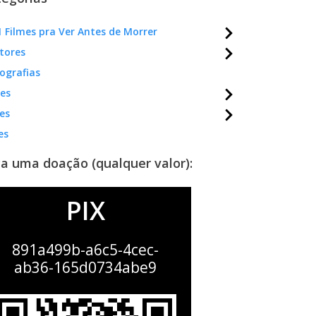
 Filmes pra Ver Antes de Morrer
tores
ografias
mes
es
es
a uma doação (qualquer valor):
PIX
891a499b-a6c5-4cec-
ab36-165d0734abe9