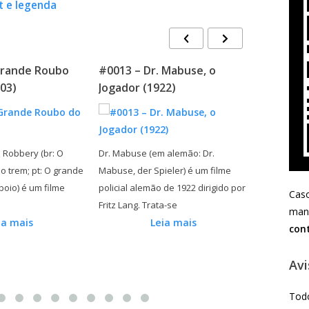
t e legenda
. Mabuse, o
#0136 – As Vinhas da Ira
#0157 
922)
(1940)
Entard
em alemão: Dr.
As Vinhas da Ira (em inglês: The
Tramas d
pieler) é um filme
Grapes of Wrath) é uma produção
curta me
o de 1922 dirigido por
cinematográfica estadunidense de
dirigido 
Caso
ata-se
1940, do gênero drama,
Alexande
mand
eia mais
Leia mais
con
Avi
Todo