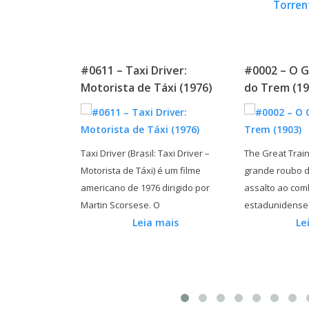
Torren
river:
#0002 – O Grande Roubo
#0013 – Dr
Táxi (1976)
do Trem (1903)
Jogador (1
: Taxi Driver –
The Great Train Robbery (br: O
Dr. Mabuse (
 é um filme
grande roubo do trem; pt: O grande
Mabuse, der S
 dirigido por
assalto ao comboio) é um filme
policial alemã
O
estadunidense
Fritz Lang. Tr
 mais
Leia mais
L