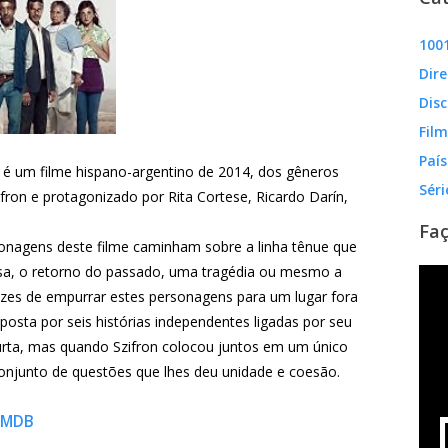
1001
Dire
Disc
Fil
País
) é um filme hispano-argentino de 2014, dos gêneros
Séri
fron e protagonizado por Rita Cortese, Ricardo Darín,
Faç
rsonagens deste filme caminham sobre a linha tênue que
rosa, o retorno do passado, uma tragédia ou mesmo a
azes de empurrar estes personagens para um lugar fora
osta por seis histórias independentes ligadas por seu
curta, mas quando Szifron colocou juntos em um único
onjunto de questões que lhes deu unidade e coesão.
IMDB