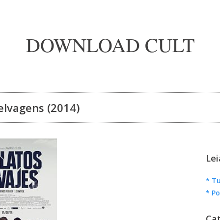
DOWNLOAD CULT
elvagens (2014)
Lei
* Tu
* Po
Cat