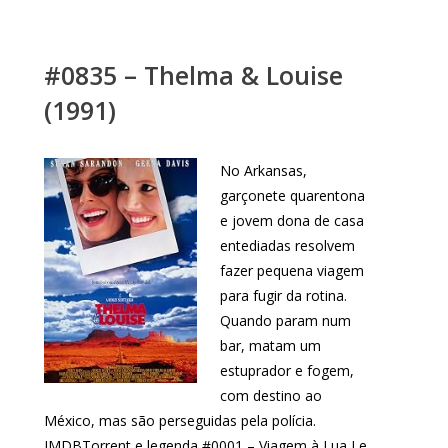
#0835 – Thelma & Louise
(1991)
No Arkansas,
garçonete quarentona
e jovem dona de casa
entediadas resolvem
fazer pequena viagem
para fugir da rotina.
Quando param num
bar, matam um
estuprador e fogem,
com destino ao
México, mas são perseguidas pela polícia.
IMDBTorrent e legenda #0001 – Viagem à Lua Le