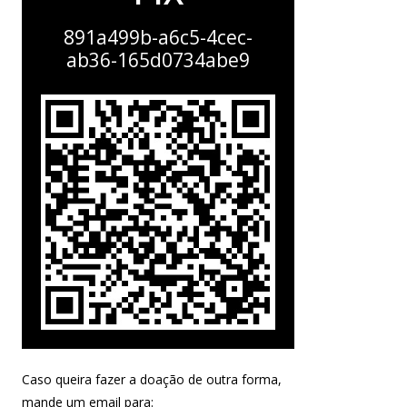
891a499b-a6c5-4cec-
ab36-165d0734abe9
Caso queira fazer a doação de outra forma,
mande um email para: