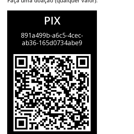
Faça uma doação (qualquer valor):
PIX
891a499b-a6c5-4cec-
ab36-165d0734abe9