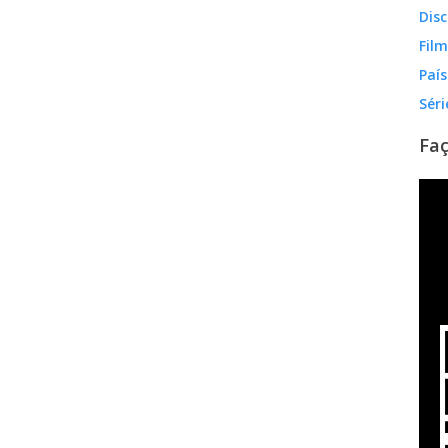
Disc
Fil
País
Séri
Faç