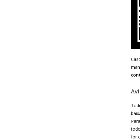
Caso
mand
con
Avi
Todo
baix
Para
todo
for 