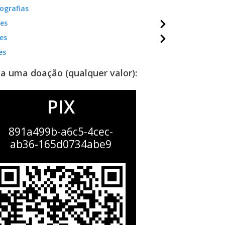
ografias
mes
es
es
a uma doação (qualquer valor):
PIX
891a499b-a6c5-4cec-
ab36-165d0734abe9