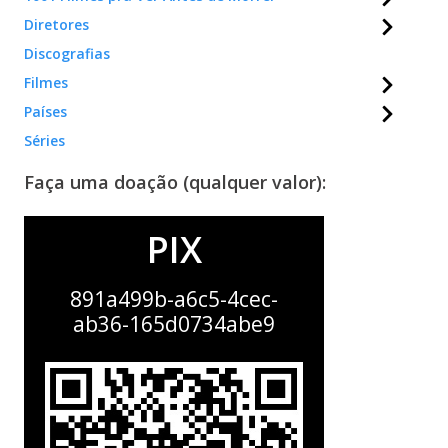
Diretores
Discografias
Filmes
Países
Séries
Faça uma doação (qualquer valor):
PIX
891a499b-a6c5-4cec-
ab36-165d0734abe9