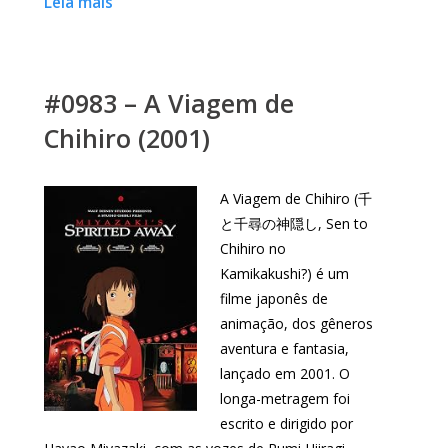
Leia mais
#0983 – A Viagem de
Chihiro (2001)
A Viagem de Chihiro (千
と千尋の神隠し, Sen to
Chihiro no
Kamikakushi?) é um
filme japonês de
animação, dos gêneros
aventura e fantasia,
lançado em 2001. O
longa-metragem foi
escrito e dirigido por