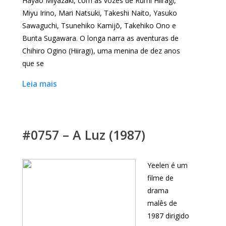
Hayao Miyazaki, com as vozes de Rumi Hiiragi,
Miyu Irino, Mari Natsuki, Takeshi Naito, Yasuko
Sawaguchi, Tsunehiko Kamijō, Takehiko Ono e
Bunta Sugawara. O longa narra as aventuras de
Chihiro Ogino (Hiiragi), uma menina de dez anos
que se
Leia mais
#0757 – A Luz (1987)
Yeelen é um
filme de
drama
malês de
1987 dirigido