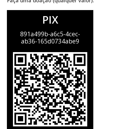
Faça uma doação (qualquer valor):
PIX
891a499b-a6c5-4cec-
ab36-165d0734abe9