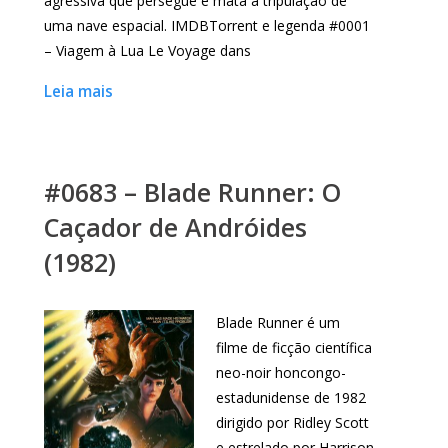
agressiva que persegue e mata a tripulação de
uma nave espacial. IMDBTorrent e legenda #0001
– Viagem à Lua Le Voyage dans
Leia mais
#0683 – Blade Runner: O
Caçador de Andróides
(1982)
Blade Runner é um
filme de ficção científica
neo-noir honcongo-
estadunidense de 1982
dirigido por Ridley Scott
e estrelado por Harrison