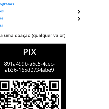
ografias
mes
es
es
a uma doação (qualquer valor):
PIX
891a499b-a6c5-4cec-
ab36-165d0734abe9