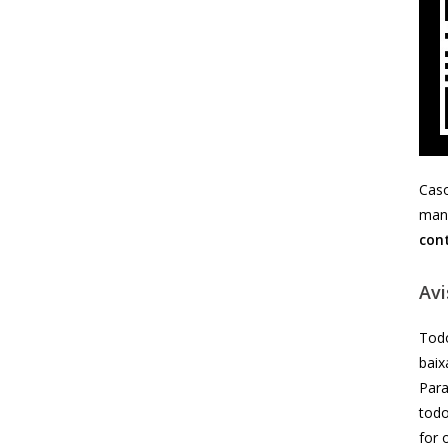
Caso
mand
con
Avi
Todo
baix
Para
todo
for 