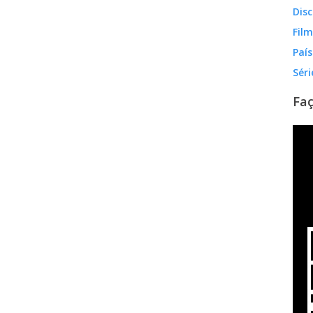
Disc
Fil
País
Séri
Faç