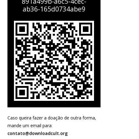
891a499b-a6c5-4cec-
ab36-165d0734abe9
Caso queira fazer a doação de outra forma,
mande um email para:
contato@downloadcult.org