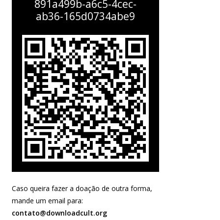
891a499b-a6c5-4cec-
ab36-165d0734abe9
Caso queira fazer a doação de outra forma,
mande um email para:
contato@downloadcult.org