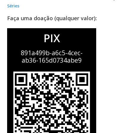
Séries
Faça uma doação (qualquer valor):
PIX
891a499b-a6c5-4cec-
ab36-165d0734abe9