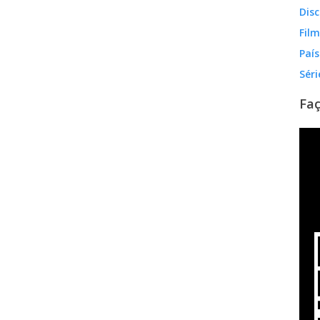
Disc
Fil
País
Séri
Faç