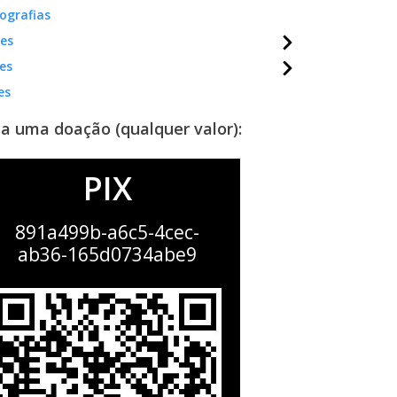
ografias
mes
es
es
a uma doação (qualquer valor):
PIX
891a499b-a6c5-4cec-
ab36-165d0734abe9