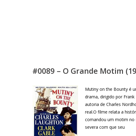
#0089 – O Grande Motim (19
Mutiny on the Bounty é u
drama, dirigido por Fran
autoria de Charles Nordh
real.O filme relata a histó
comandou um motim no na
severa com que seu