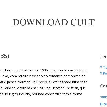
DOWNLOAD CULT
35)
Lei
* Tu
m filme estadunidense de 1935, dos gêneros aventura e
* Po
k Lloyd, com roteiro baseado no romance homônimo de
off e James Norman Hall, por sua vez baseado num caso
Cat
ria verídica, ocorrida em 1789, de Fletcher Christian, que
vio inglês Bounty, por não concordar com a forma
1001
Dire