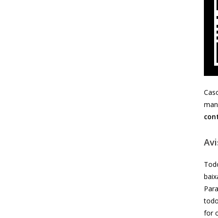
Caso
mand
con
Avi
Todo
baix
Para
todo
for 