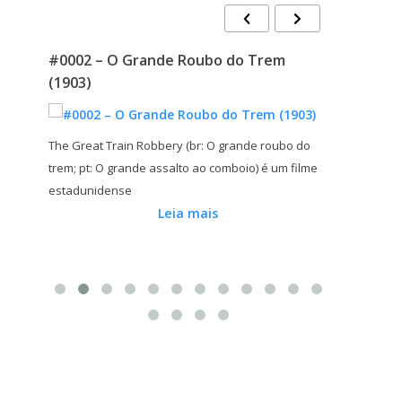
#0002 – O Grande Roubo do Trem
#0003 –
(1903)
(1915)
ua e
The Great Train Robbery (br: O grande roubo do
trem; pt: O grande assalto ao comboio) é um filme
O Nascime
estadunidense
of a Nati
Leia mais
1915 coesc